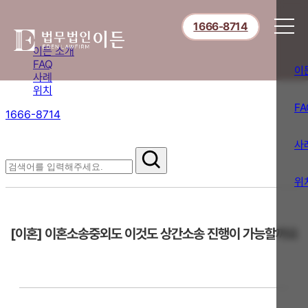
1666-8714
이든 소개
FAQ
이
사례
위치
FA
1666-8714
절차부터 쟁점별 대응까지,
핵심 정보를 확인하세요.
사
FAQ
위
[이혼] 이혼소송중외도 이것도 상간소송 진행이 가능할까요