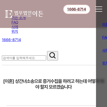
1666-8714
이든 소개
FAQ
이
사례
위치
FA
1666-8714
절차부터 쟁점별 대응까지,
핵심 정보를 확인하세요.
사
FAQ
위
[이혼] 상간녀소송으로 증거수집을 하려고 하는데 어떻게 해
야 할지 모르겠습니다