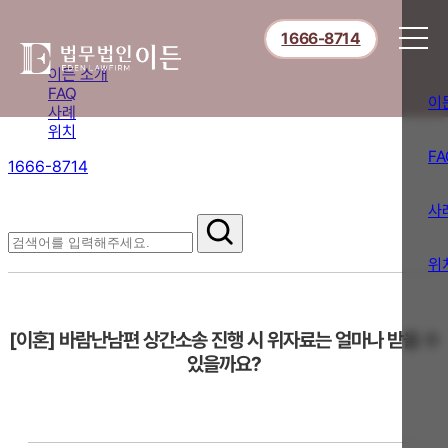
1666-8714
이든 소개
FAQ
이
사례
위치
FA
1666-8714
절차부터 쟁점별 대응까지,
핵심 정보를 확인하세요.
사
FAQ
위
[이혼] 바람난남편 상간소송 진행 시 위자료는 얼마나 받을 수
있을까요?