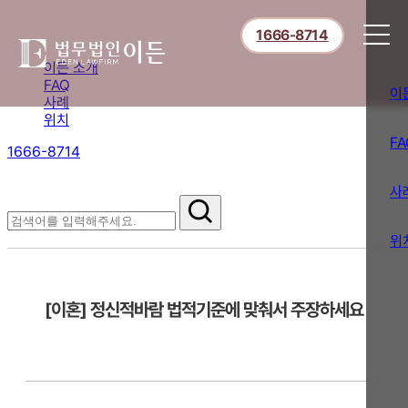
1666-8714
이든 소개
FAQ
이
사례
위치
FA
1666-8714
절차부터 쟁점별 대응까지,
핵심 정보를 확인하세요.
사
FAQ
위
[이혼] 정신적바람 법적기준에 맞춰서 주장하세요