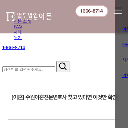
1666-8714
이든 소개
FAQ
이
사례
위치
FA
1666-8714
절차부터 쟁점별 대응까지,
핵심 정보를 확인하세요.
사
FAQ
위
[이혼] 수원이혼전문변호사 찾고 있다면 이것만 확인