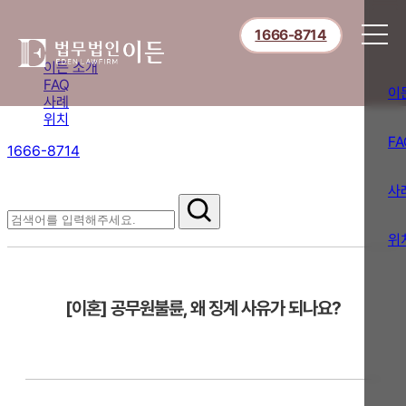
1666-8714
이든 소개
FAQ
이
사례
위치
FA
1666-8714
절차부터 쟁점별 대응까지,
핵심 정보를 확인하세요.
사
FAQ
위
[이혼] 공무원불륜, 왜 징계 사유가 되나요?