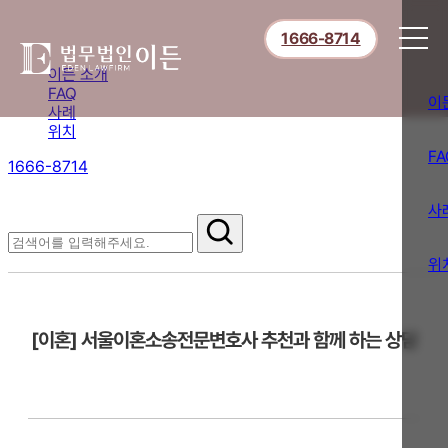
1666-8714
이든 소개
FAQ
이
사례
위치
FA
1666-8714
절차부터 쟁점별 대응까지,
핵심 정보를 확인하세요.
사
FAQ
위
[이혼] 서울이혼소송전문변호사 추천과 함께 하는 상담