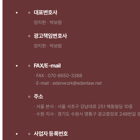
대표변호사
양지현 · 박보람
광고책임변호사
양지현 · 박보람
FAX/E-mail
· FAX : 070-8650-3388
· E-mail : edenwork@edenlaw.net
주소
· 서울 본사 : 서울 서초구 강남대로 251 해동빌딩 10층
· 수원 지사 : 경기도 수원시 영통구 광교중앙로 248번길 
사업자 등록번호