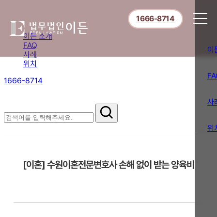
1666-8714
이든 소개
FAQ
이
사례
위치
FA
1666-8714
절차부터 쟁점별 대응까지,
핵심 정보를 확인하세요.
사
FAQ
위
[이혼] 수원이혼전문변호사 손해 없이 받는 양육비