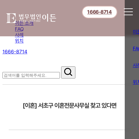
1666-8714
이든 소개
FAQ
이
사례
위치
FA
1666-8714
절차부터 쟁점별 대응까지,
핵심 정보를 확인하세요.
사
FAQ
위
[이혼] 서초구 이혼전문사무실 찾고 있다면