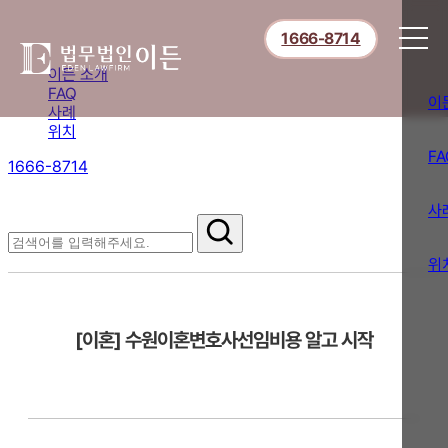
1666-8714
이든 소개
FAQ
이
사례
위치
FA
1666-8714
절차부터 쟁점별 대응까지,
핵심 정보를 확인하세요.
사
FAQ
위
[이혼] 수원이혼변호사선임비용 알고 시작