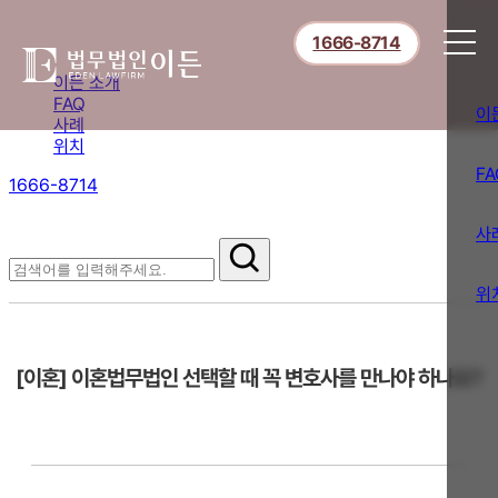
1666-8714
이든 소개
FAQ
이
사례
위치
FA
1666-8714
절차부터 쟁점별 대응까지,
핵심 정보를 확인하세요.
사
FAQ
위
[이혼] 이혼법무법인 선택할 때 꼭 변호사를 만나야 하나요?