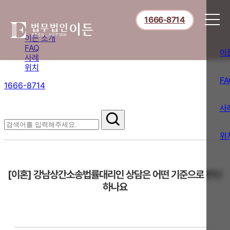
1666-8714
이든 소개
FAQ
이
사례
위치
FA
1666-8714
절차부터 쟁점별 대응까지,
핵심 정보를 확인하세요.
사
FAQ
위
[이혼] 강남상간소송법률대리인 상담은 어떤 기준으로 판단
하나요