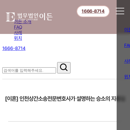
1666-8714
이든 소개
FAQ
이
사례
위치
FA
1666-8714
절차부터 쟁점별 대응까지,
핵심 정보를 확인하세요.
사
FAQ
위
[이혼] 인천상간소송전문변호사가 설명하는 승소의 지름길