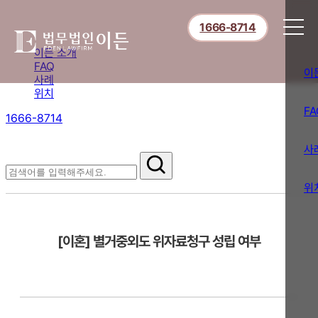
1666-8714
이든 소개
FAQ
이
사례
위치
FA
1666-8714
절차부터 쟁점별 대응까지,
핵심 정보를 확인하세요.
사
FAQ
위
[이혼] 별거중외도 위자료청구 성립 여부