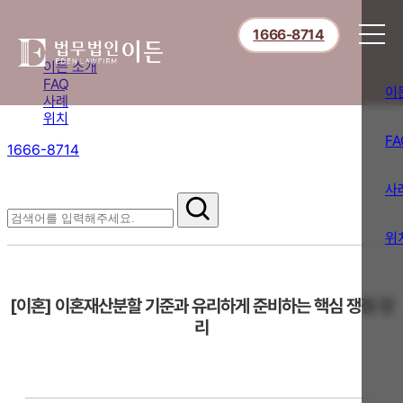
1666-8714
이든 소개
FAQ
이
사례
위치
FA
1666-8714
절차부터 쟁점별 대응까지,
핵심 정보를 확인하세요.
사
FAQ
위
[이혼] 이혼재산분할 기준과 유리하게 준비하는 핵심 쟁점 정
리