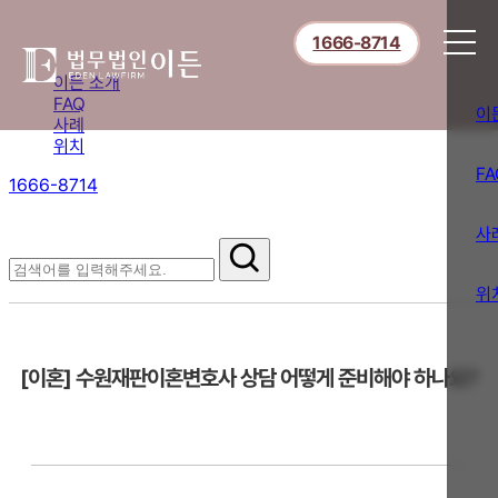
1666-8714
이든 소개
FAQ
이
사례
위치
FA
1666-8714
절차부터 쟁점별 대응까지,
핵심 정보를 확인하세요.
사
FAQ
위
[이혼] 수원재판이혼변호사 상담 어떻게 준비해야 하나요?