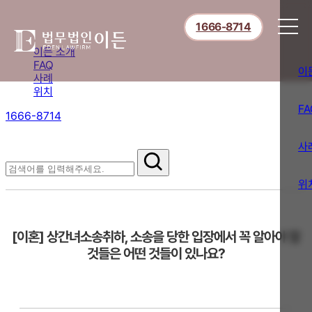
1666-8714
이든 소개
FAQ
이
사례
위치
FA
1666-8714
절차부터 쟁점별 대응까지,
핵심 정보를 확인하세요.
사
FAQ
위
[이혼] 상간녀소송취하, 소송을 당한 입장에서 꼭 알아야 할
것들은 어떤 것들이 있나요?