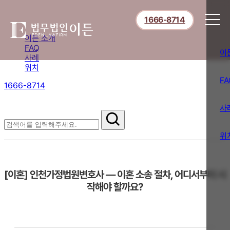
1666-8714
이든 소개
FAQ
이
사례
위치
FA
1666-8714
절차부터 쟁점별 대응까지,
핵심 정보를 확인하세요.
사
FAQ
위
[이혼] 인천가정법원변호사 — 이혼 소송 절차, 어디서부터 시
작해야 할까요?