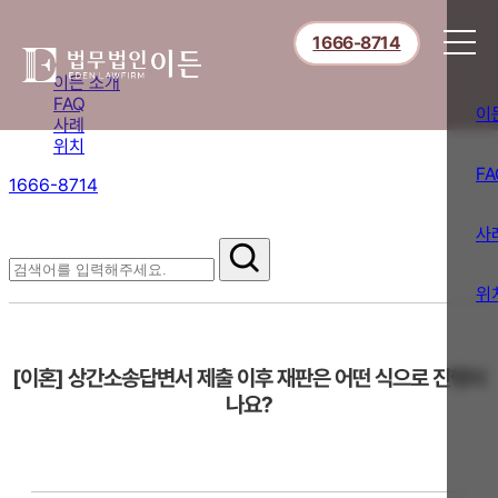
1666-8714
이든 소개
FAQ
이
사례
위치
FA
1666-8714
절차부터 쟁점별 대응까지,
핵심 정보를 확인하세요.
사
FAQ
위
[이혼] 상간소송답변서 제출 이후 재판은 어떤 식으로 진행되
나요?