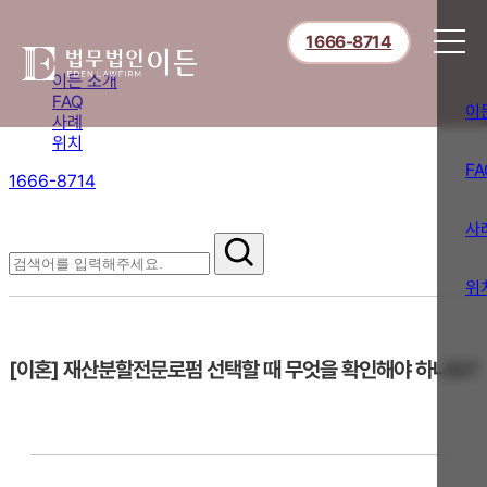
1666-8714
이든 소개
FAQ
이
사례
위치
FA
1666-8714
절차부터 쟁점별 대응까지,
핵심 정보를 확인하세요.
사
FAQ
위
[이혼] 재산분할전문로펌 선택할 때 무엇을 확인해야 하나요?