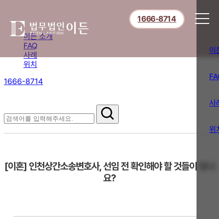
1666-8714
이든 소개
FAQ
이
사례
위치
FA
1666-8714
절차부터 쟁점별 대응까지,
핵심 정보를 확인하세요.
사
FAQ
위
[이혼] 인천상간소송변호사, 선임 전 확인해야 할 것들이 있나
요?