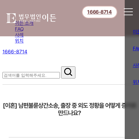
1666-8714
이든 소개
FAQ
이
사례
위치
FA
1666-8714
절차부터 쟁점별 대응까지,
핵심 정보를 확인하세요.
사
FAQ
위
[이혼] 남편불륜상간소송, 출장 중 외도 정황을 어떻게 증거로
만드나요?