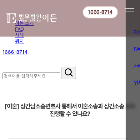
1666-8714
이든 소개
FAQ
이
사례
위치
FA
1666-8714
절차부터 쟁점별 대응까지,
핵심 정보를 확인하세요.
사
FAQ
위
[이혼] 상간남소송변호사 통해서 이혼소송과 상간소송 모두
진행할 수 있나요?