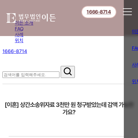
1666-8714
이든 소개
FAQ
이
사례
위치
FA
1666-8714
절차부터 쟁점별 대응까지,
핵심 정보를 확인하세요.
사
FAQ
위
[이혼] 상간소송위자료 3천만 원 청구받았는데 감액 가능한
가요?