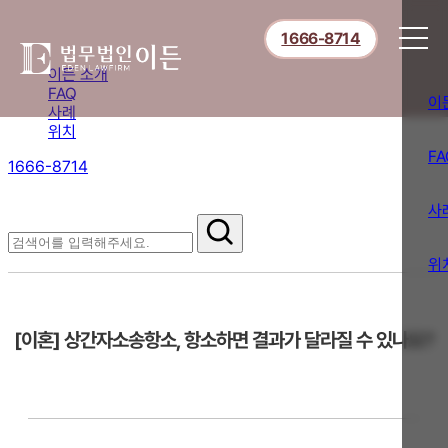
1666-8714
이든 소개
FAQ
이
사례
위치
FA
1666-8714
절차부터 쟁점별 대응까지,
핵심 정보를 확인하세요.
사
FAQ
위
[이혼] 상간자소송항소, 항소하면 결과가 달라질 수 있나요?