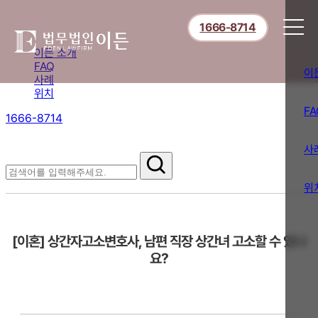
1666-8714
이든 소개
FAQ
이
사례
위치
FA
1666-8714
절차부터 쟁점별 대응까지,
핵심 정보를 확인하세요.
사
FAQ
위
[이혼] 상간자고소변호사, 남편 직장 상간녀 고소할 수 있나
요?