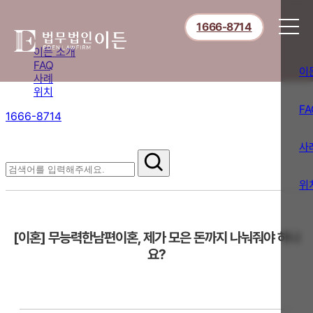
1666-8714
이든 소개
FAQ
이
사례
위치
FA
1666-8714
절차부터 쟁점별 대응까지,
핵심 정보를 확인하세요.
사
FAQ
위
[이혼] 무능력한남편이혼, 제가 모은 돈까지 나눠줘야 하나
요?