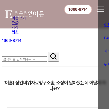
1666-8714
이든 소개
FAQ
이
사례
위치
FA
1666-8714
절차부터 쟁점별 대응까지,
핵심 정보를 확인하세요.
사
FAQ
위
[이혼] 상간녀위자료청구소송, 소장이 날아왔는데 어떻게 하
나요?