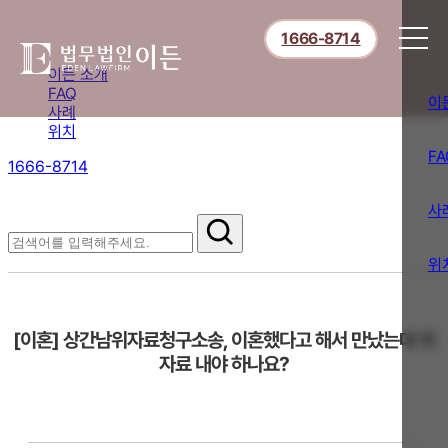
1666-8714
이든 소개
FAQ
이
사례
위치
FA
1666-8714
절차부터 쟁점별 대응까지,
핵심 정보를 확인하세요.
사
FAQ
위
[이혼] 상간남위자료청구소송, 이혼했다고 해서 만났는데 위
자료 내야 하나요?