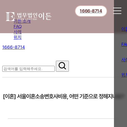
1666-8714
이든 소개
FAQ
이
사례
위치
FA
1666-8714
절차부터 쟁점별 대응까지,
핵심 정보를 확인하세요.
사
FAQ
위
[이혼] 서울이혼소송변호사비용, 어떤 기준으로 정해지나요?