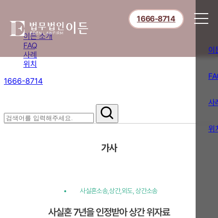
1666-8714
이든 소개
FAQ
이
사례
위치
FA
1666-8714
절차부터 쟁점별 대응까지,
핵심 정보를 확인하세요.
사
위
가사
사실혼소송,상간,외도, 상간소송
사실혼 7년을 인정받아 상간 위자료