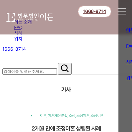
1666-8714
이든 소개
FAQ
이
사례
위치
FA
1666-8714
절차부터 쟁점별 대응까지,
핵심 정보를 확인하세요.
사
위
가사
이혼,이혼재산분할,조정,조정이혼,조정이혼
2개월 만에 조정이혼 성립된 사례