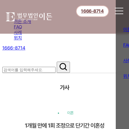
1666-8714
이든 소개
FAQ
이
사례
위치
FA
1666-8714
절차부터 쟁점별 대응까지,
핵심 정보를 확인하세요.
사
위
가사
이혼
1개월 만에 1회 조정으로 단기간 이혼성