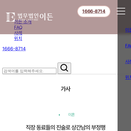
1666-8714
이든 소개
FAQ
이
사례
위치
FA
1666-8714
절차부터 쟁점별 대응까지,
핵심 정보를 확인하세요.
사
위
가사
이혼
직장 동료들의 진술로 상간남의 부정행