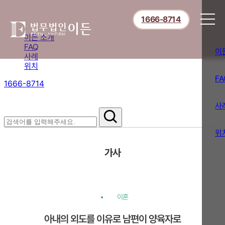
1666-8714
이든 소개
FAQ
이
사례
위치
FA
1666-8714
절차부터 쟁점별 대응까지,
핵심 정보를 확인하세요.
사
위
가사
이혼
아내의 외도를 이유로 남편이 양육자로