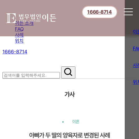
1666-8714
이든 소개
FAQ
이
사례
위치
FA
1666-8714
절차부터 쟁점별 대응까지,
핵심 정보를 확인하세요.
사
위
가사
이혼
아빠가 두 딸의 양육자로 변경된 사례