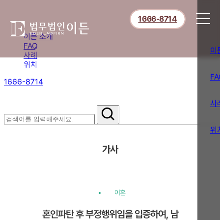
1666-8714
이든 소개
FAQ
이
사례
위치
FA
1666-8714
절차부터 쟁점별 대응까지,
핵심 정보를 확인하세요.
사
위
가사
이혼
혼인파탄 후 부정행위임을 입증하여, 남