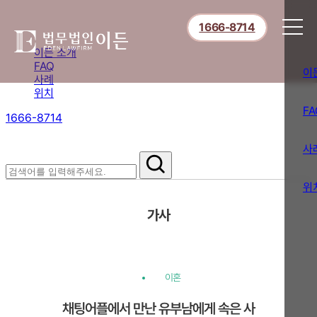
1666-8714
이든 소개
FAQ
이
사례
위치
FA
1666-8714
절차부터 쟁점별 대응까지,
핵심 정보를 확인하세요.
사
위
가사
이혼
채팅어플에서 만난 유부남에게 속은 사