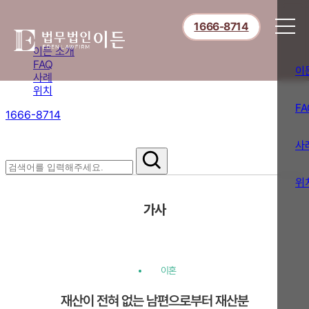
1666-8714
이든 소개
FAQ
이
사례
위치
FA
1666-8714
절차부터 쟁점별 대응까지,
핵심 정보를 확인하세요.
사
위
가사
이혼
재산이 전혀 없는 남편으로부터 재산분