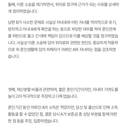
둘째
,
이혼 소송을 제기하면서
,
위자료 청구에 근거가 되는 사유를 상세하
게 정리하였습니다
.
남편
B
가 사소한 문제로 사실상 아내
B
와 어린 자녀를 악의적으로 유기
,
방치하고 아내
A
에게 폭언을 하는 등으로 부당한 대우를 하여 혼인관계
를 파탄으로 몰고 간 데에 책임이 있으므로 이를 배상할 것을 청구하였습
니다
.
사실상 이혼 소송에 있어 위자료와 관련된 판단도 중요하게 작용하
므로 위 혼인생활에 있어 피해자가 의뢰인
A
와 자녀라는 점을 강조하였
습니다
.
셋째
,
재산분할 비율과 관련하여
,
짧은 혼인기간이지만
,
아내의 기여도를
높이고자 적극적으로 주장하고 다투었습니다
.
혼인기간 동안 의뢰인
A
의 소득은 적었지만
,
임신 및 출산으로 인해 소득
활동을 할 수 없었던 점
,
결혼 당시
A
가 보증금 중 상당 부분을 함께 마련
한 점 등을 주장
,
입증하였습니다
.