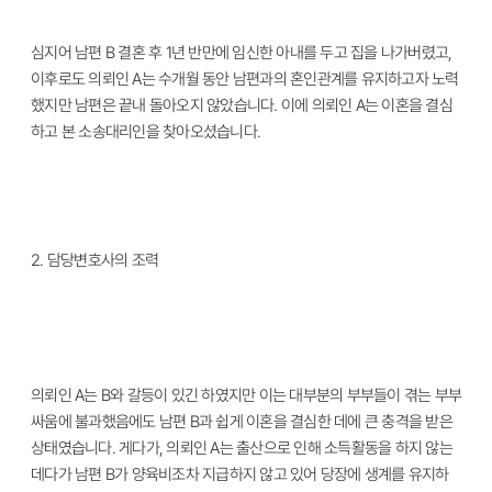
심지어 남편
B
결혼 후
1
년 반만에 임신한 아내를 두고 집을 나가버렸고
,
이후로도 의뢰인
A
는 수개월 동안 남편과의 혼인관계를 유지하고자 노력
했지만 남편은 끝내 돌아오지 않았습니다
. 이
에 의뢰인
A
는 이혼을 결심
하고 본 소송대리인을 찾아오셨습니다
.
2.
담당변호사의 조력
의뢰인
A
는
B
와 갈등이 있긴 하였지만 이는 대부분의 부부들이 겪는 부부
싸움에 불과했음에도 남편
B
과 쉽게 이혼을 결심한 데에 큰 충격을 받은
상태였습니다
.
게다가
,
의뢰인
A
는 출산으로 인해 소득활동을 하지 않는
데다가 남편
B
가 양육비조차 지급하지 않고 있어 당장에 생계를 유지하