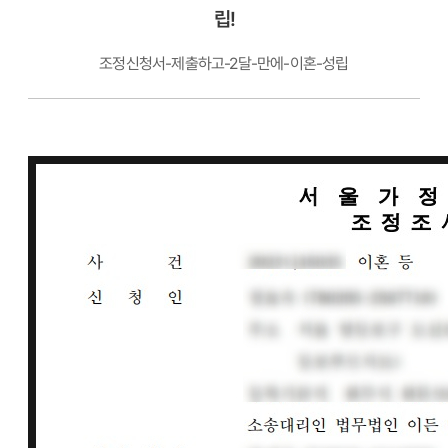
립!
조정신청서-제출하고-2달-만에-이혼-성립