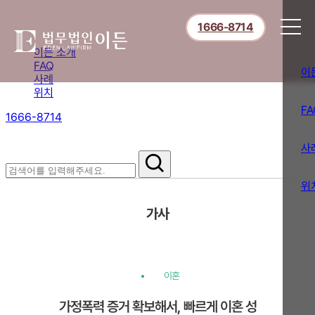
1666-8714
이든 소개
FAQ
이
사례
위치
FA
1666-8714
절차부터 쟁점별 대응까지,
핵심 정보를 확인하세요.
사
위
가사
이혼
가정폭력 증거 확보해서, 빠르게 이혼 성