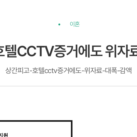
이혼
호텔CCTV증거에도 위자료
상간피고-호텔cctv증거에도-위자료-대폭-감액