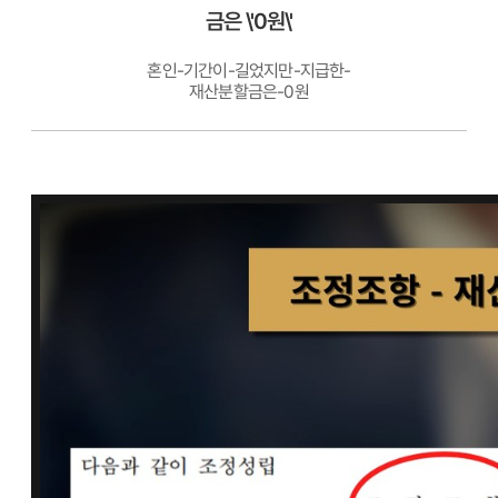
금은 \'0원\'
혼인-기간이-길었지만-지급한-
재산분할금은-0원