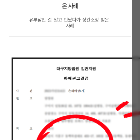
은 사례
유부남인-걸-알고-만났다가-상간소장-받은-
사례