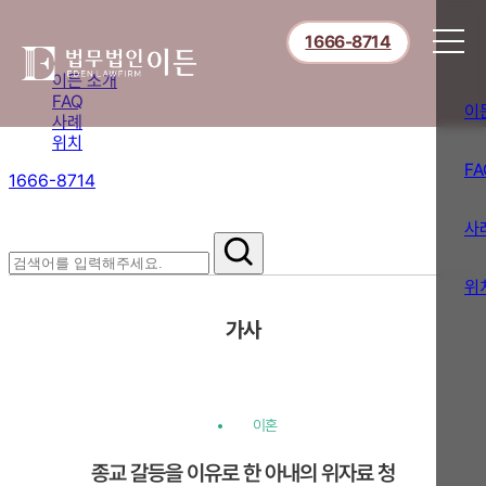
1666-8714
이든 소개
FAQ
이
사례
위치
FA
1666-8714
절차부터 쟁점별 대응까지,
핵심 정보를 확인하세요.
사
위
가사
이혼
종교 갈등을 이유로 한 아내의 위자료 청