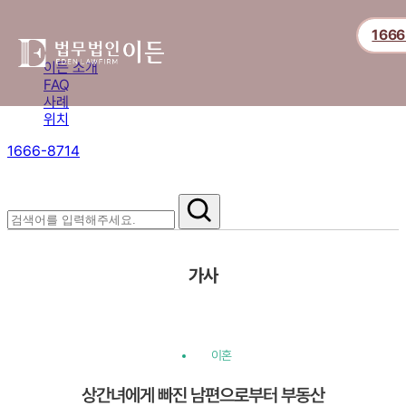
1666
이든 소개
FAQ
사례
위치
1666-8714
절차부터 쟁점별 대응까지,
핵심 정보를 확인하세요.
가사
이혼
상간녀에게 빠진 남편으로부터 부동산