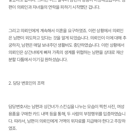
낳았다고 합니다
.
그러던 어느 날부터 남편의 행동이 이상해졌습니다
.
남
편이 의뢰인과 자녀들의 연락을 피하기 시작했던 겁니다
.
그리고 의뢰인에게 계속해서 이혼을 요구하였죠
.
이런 상황에서 의뢰인
은 남편이 외도하고 있다는 것을 알게 되었습니다
.
의뢰인이 이에 대해 추
궁하자
,
남편은 매달 보내주던 생활비도 중단하였습니다
.
이런 상황에서
의뢰인은 상간녀에게 빠져 가족의 생계를 위협하는 남편을 상대로 재산
분할 다툼에서 이기길 원하셨습니다.
2.
담당 변호인의 조력
담당변호사는 남편과 상간녀가 스킨십을 나누는 모습이 찍힌 사진
,
여성
용품을 구매한 카드 내역 등을 통해
,
두 사람의 부정행위를 입증하였습니
다
.
따라서
,
남편이 의뢰인에게 거액의 위자료를 지급해야 한다고 주장하
였죠
.