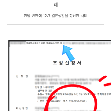
례
한달-반만에-12년-결혼생활을-청산한-사례