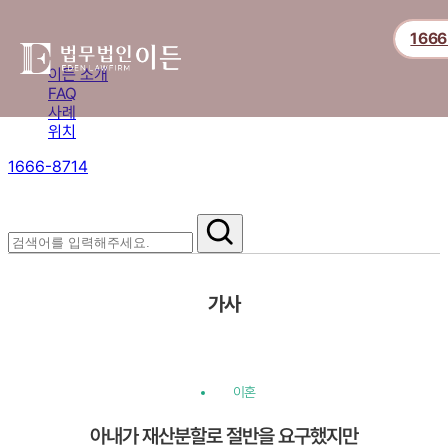
1666
이든 소개
FAQ
사례
위치
1666-8714
절차부터 쟁점별 대응까지,
핵심 정보를 확인하세요.
가사
이혼
아내가 재산분할로 절반을 요구했지만