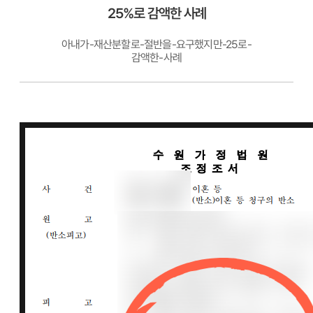
25%로 감액한 사례
아내가-재산분할로-절반을-요구했지만-25로-
감액한-사례